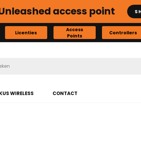
Unleashed access point
S
Access
Licenties
Controllers
Points
KUS WIRELESS
CONTACT