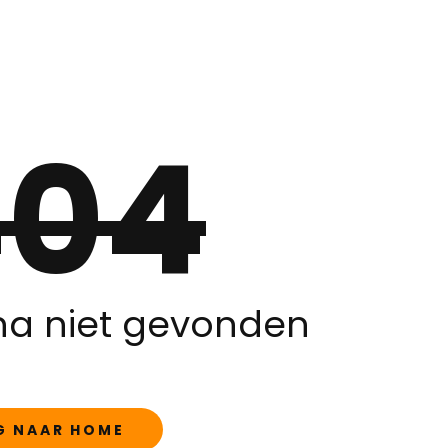
404
na niet gevonden
G NAAR HOME