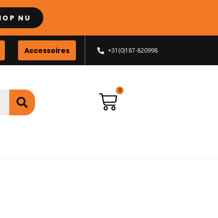
HOP NU
Accessoires
+31(0)187-820998