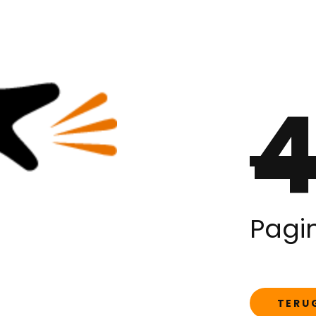
Pagi
TERU