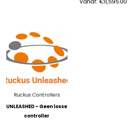
Vanaf:
€
11,595.00
Ruckus Controllers
UNLEASHED – Geen losse
controller