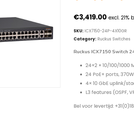
€
3,419.00
excl. 21% 
SKU:
ICX7150-24P-4X10GR
Category:
Ruckus Switches
Ruckus ICX7150 Switch 24
24+2 × 10/100/1000 
24 PoE+ ports, 370
4× 10 GbE uplink/sta
L3 features (OSPF, V
Bel voor levertijd: +31(0