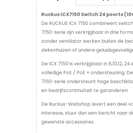
Ruckus ICX7150 Switch 24 poorts (10
De RUCKUS ICX 7150 combineert switchfu
7150-serie zijn verkrijgbaar in drie f
zonder ventilator werken buiten de bedr
ziekenhuizen of andere geluidsgevoeli
De ICX 7150 is verkrijgbaar in 8,10,12,
volledige PoE / PoE + ondersteuning. D
7150-serie ondersteunt hoge beschikba
en bedrijfscontinuïteit te garanderen.
De Ruckus-Webshop levert een deel van
interesse, stuur dan een bericht naa
gewenste accessoires.