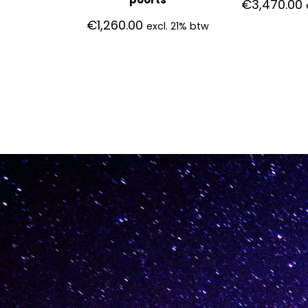
€
3,470.00
€
1,260.00
excl. 21% btw