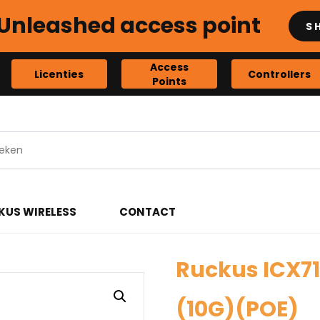
Unleashed access point
S
Access
Licenties
Controllers
Points
KUS WIRELESS
CONTACT
Ruckus ICX71
(10G)(POE)