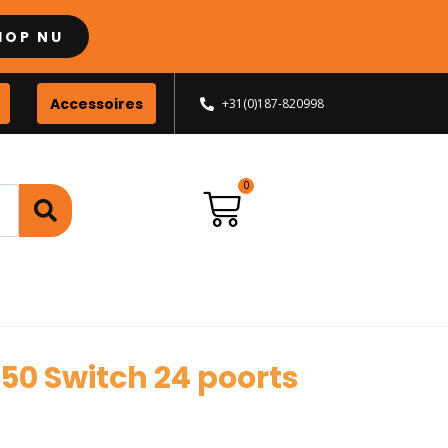
HOP NU
Accessoires
+31(0)187-820998
50 Switch 24 poorts