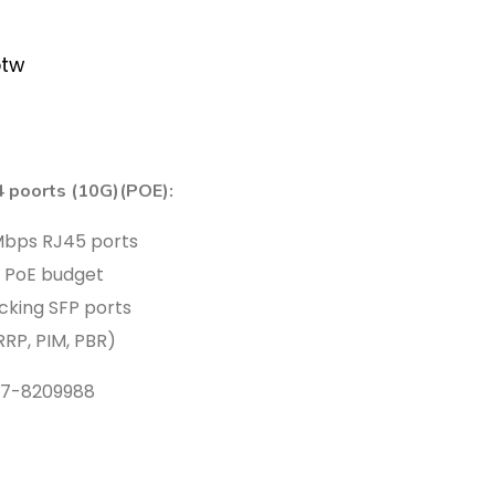
btw
 poorts (10G)(POE):
Mbps RJ45 ports
W PoE budget
cking SFP ports
RRP, PIM, PBR)
)187-8209988