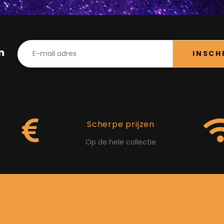
in
INSCH
Scherpe prijzen
Op de hele collectie