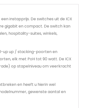
en instapprijs. De switches uit de ICX
ere gigabit en compact. De switch kan
n, hospitality-suites, winkels,
ual-up up / stacking-poorten en
orten, elk met PoH tot 90 watt. De ICX
grade) op stapelniveau om veerkracht
breken en heeft u hierin wel
n modelnummer, gewenste aantal en