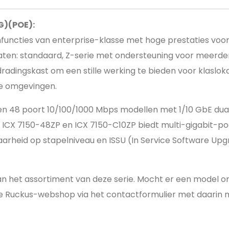
G)(POE):
ncties van enterprise-klasse met hoge prestaties voor e
ormaten: standaard, Z-serie met ondersteuning voor meerd
adingskast om een stille werking te bieden voor klaslokale
ge omgevingen.
 24 en 48 poort 10/100/1000 Mbps modellen met 1/10 GbE d
e ICX 7150-48ZP en ICX 7150-C10ZP biedt multi-gigabit-po
arheid op stapelniveau en ISSU (In Service Software Up
 het assortiment van deze serie. Mocht er een model ont
r de Ruckus-webshop via het contactformulier met daari