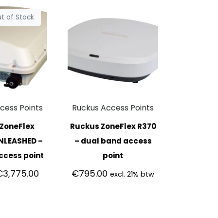
t of Stock
cess Points
Ruckus Access Points
ZoneFlex
Ruckus ZoneFlex R370
NLEASHED –
– dual band access
ccess point
point
€
3,775.00
€
795.00
excl. 21% btw