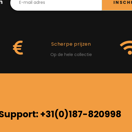
in
INSCH
Scherpe prijzen
Op de hele collectie
Support: +31(0)187-820998