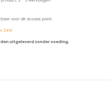
it product: 2 – 3 werkdagen.
baar voor dit access point.
er 24W
orden uitgeleverd zonder voeding.