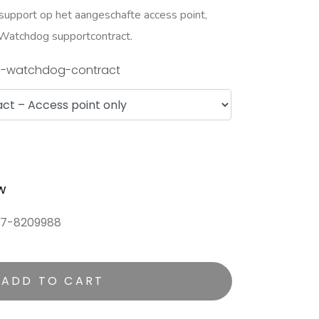
support op het aangeschafte access point,
 Watchdog supportcontract.
-watchdog-contract
w
)187-8209988
ADD TO CART