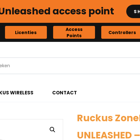
Unleashed access point
S
Access
Licenties
Controllers
Points
KUS WIRELESS
CONTACT
Ruckus ZoneF
UNLEASHED –