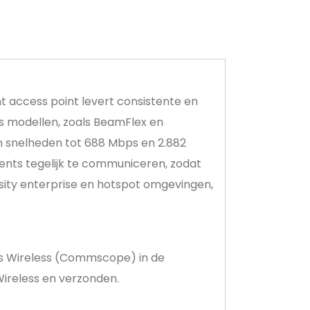
nt access point levert consistente en
us modellen, zoals BeamFlex en
en snelheden tot 688 Mbps en 2.882
ts tegelijk te communiceren, zodat
sity enterprise en hotspot omgevingen,
kus Wireless (Commscope) in de
ireless en verzonden.