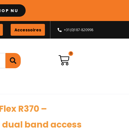
HOP NU
Accessoires
+31(0)187-820998
lex R370 –
 dual band access