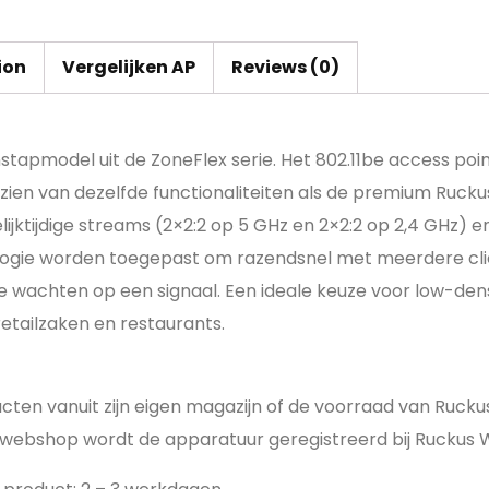
ion
Vergelijken AP
Reviews (0)
nstapmodel uit de ZoneFlex serie. Het 802.11be access poi
zien van dezelfde functionaliteiten als de premium Ruck
lijktijdige streams (2×2:2 op 5 GHz en 2×2:2 op 2,4 GHz) 
ie worden toegepast om razendsnel met meerdere clien
e wachten op een signaal. Een ideale keuze voor low-den
retailzaken en restaurants.
ucten vanuit zijn eigen magazijn of de voorraad van Ruc
webshop wordt de apparatuur geregistreerd bij Ruckus W