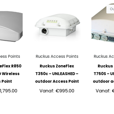
Ou
ess Points
Ruckus Access Points
Ruckus Ac
eFlex R850
Ruckus ZoneFlex
Ruckus 
 Wireless
T350c – UNLEASHED –
T750S – U
 Point
outdoor Access Point
outdoor a
€
1,795.00
Vanaf:
€
995.00
Vanaf: