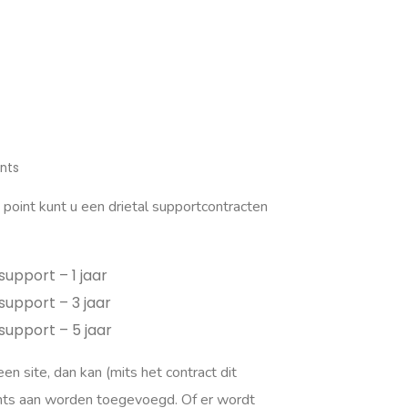
nts
int kunt u een drietal supportcontracten
upport – 1 jaar
upport – 3 jaar
upport – 5 jaar
en site, dan kan (mits het contract dit
ints aan worden toegevoegd. Of er wordt