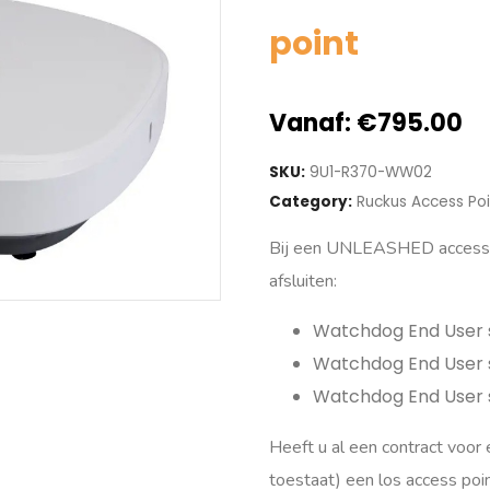
point
Vanaf:
€
795.00
SKU:
9U1-R370-WW02
Category:
Ruckus Access Poi
Bij een UNLEASHED access po
afsluiten:
Watchdog End User s
Watchdog End User s
Watchdog End User s
Heeft u al een contract voor e
toestaat) een los access po