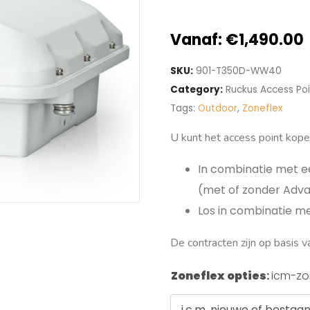
Vanaf:
€
1,490.00
SKU:
901-T350D-WW40
Category:
Ruckus Access Poi
Tags:
Outdoor
,
Zoneflex
U kunt het access point kope
In combinatie met e
(met of zonder Adv
Los in combinatie m
De contracten zijn op basis va
Zoneflex opties
:
icm-zo