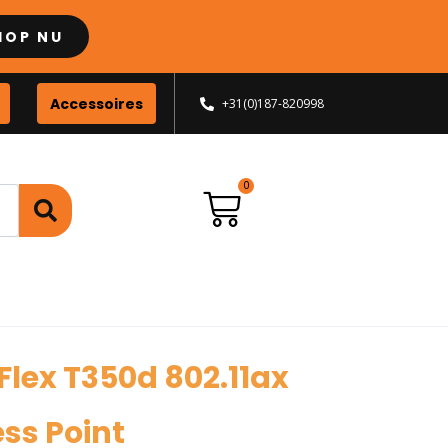
HOP NU
Accessoires
+31(0)187-820998
lex T350d 802.11ax
ss Point