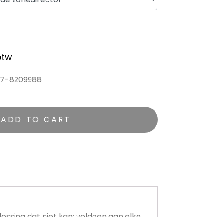
btw
)187-8209988
ADD TO CART
ossing dat niet kan: voldoen aan elke