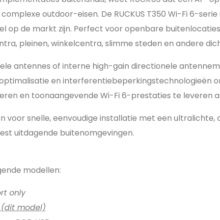
n complexe outdoor-eisen. De RUCKUS T350 Wi-Fi 6-serie
 op de markt zijn. Perfect voor openbare buitenlocaties
ntra, pleinen, winkelcentra, slimme steden en andere dic
nele antennes of interne high-gain directionele antenne
imalisatie en interferentiebeperkingstechnologieën o
ren en toonaangevende Wi-Fi 6-prestaties te leveren aa
en voor snelle, eenvoudige installatie met een ultralicht
meest uitdagende buitenomgevingen.
lgende modellen:
t only
B
(dit model)