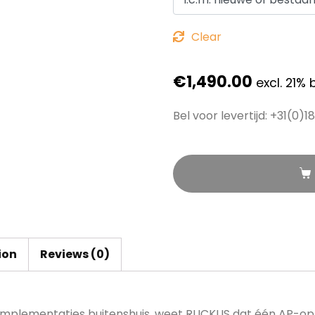
Clear
€
1,490.00
excl. 21% 
Bel voor levertijd: +31(0
ion
Reviews (0)
-implementaties buitenshuis, weet RUCKUS dat één AP-opl