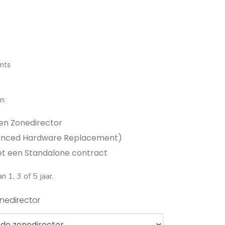
nts
n:
en Zonedirector
anced Hardware Replacement)
et een Standalone contract
n 1, 3 of 5 jaar.
nedirector