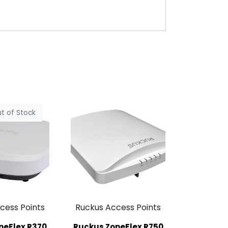
t of Stock
cess Points
Ruckus Access Points
neFlex R370
Ruckus ZoneFlex R750