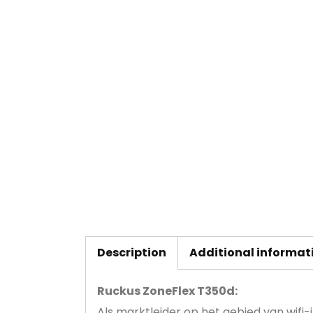
Description
Additional informat
Ruckus ZoneFlex T350d:
Als marktleider op het gebied van wifi