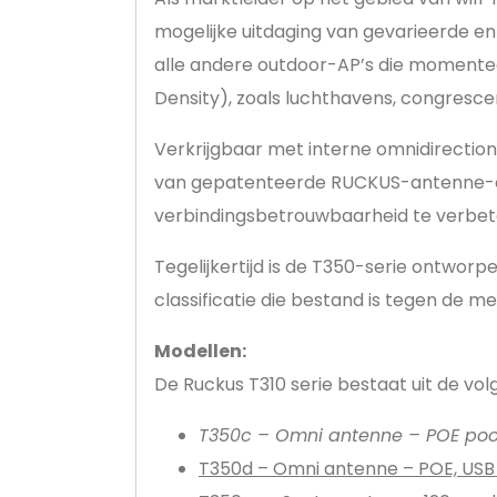
mogelijke uitdaging van gevarieerde e
alle andere outdoor-AP’s die momenteel
Density), zoals luchthavens, congresce
Verkrijgbaar met interne omnidirectio
van gepatenteerde RUCKUS-antenne-opt
verbindingsbetrouwbaarheid te verbete
Tegelijkertijd is de T350-serie ontworp
classificatie die bestand is tegen de 
Modellen:
De Ruckus T310 serie bestaat uit de vo
T350c – Omni antenne – POE poor
T350d – Omni antenne – POE, US