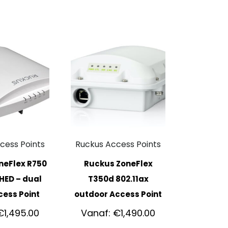
cess Points
Ruckus Access Points
neFlex R750
Ruckus ZoneFlex
HED – dual
T350d 802.11ax
ess Point
outdoor Access Point
€
1,495.00
Vanaf:
€
1,490.00