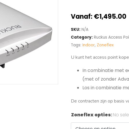
Vanaf:
€
1,495.00
SKU:
N/A
Category:
Ruckus Access Poi
Tags:
Indoor
,
Zoneflex
U kunt het access point kope
In combinatie met e
(met of zonder Adv
Los in combinatie m
De contracten zijn op basis va
Zoneflex opties
:
No sele