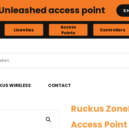
Unleashed access point
S
Access
Licenties
Controllers
Points
KUS WIRELESS
CONTACT
Ruckus Zone
Access Point