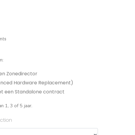
nts
n:
en Zonedirector
anced Hardware Replacement)
et een Standalone contract
n 1, 3 of 5 jaar.
ction