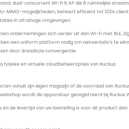
and, dual-concurrent Wi-Fi 6 AP die 8 ruimtelijke streams
MU-MIMO-mogelijkheden, beheert efficiënt tot 1024 clie
taties in ultrahoge omgevingen.
nen ondernemingen zich verder uit dan Wi-Fi met BLE, Zi
ben een uniform platform nodig om netwerksilo’s te elimi
ssen door draadloze convergentie.
a fysieke en virtuele cloudbeheeropties van Ruckus.
ucten vanuit zijn eigen magazijn of de voorraad van Ruc
webshop wordt de apparatuur geregistreerd bij Ruckus W
 en de levertijd van uw bestelling is voor dit product dan