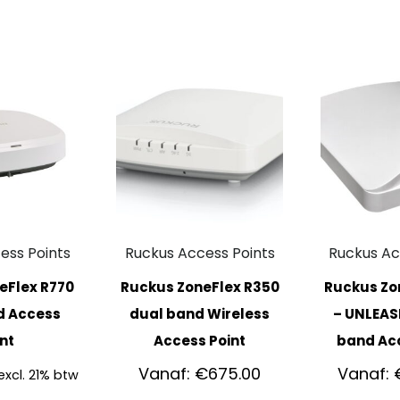
ess Points
Ruckus Access Points
Ruckus Ac
eFlex R770
Ruckus ZoneFlex R350
Ruckus Zo
d Access
dual band Wireless
– UNLEAS
nt
Access Point
band Acc
Vanaf:
€
675.00
Vanaf:
excl. 21% btw