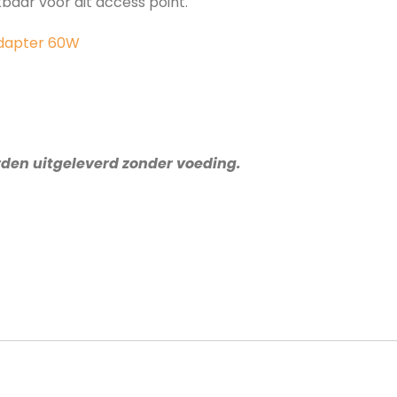
baar voor dit access point.
adapter 60W
rden uitgeleverd zonder voeding.