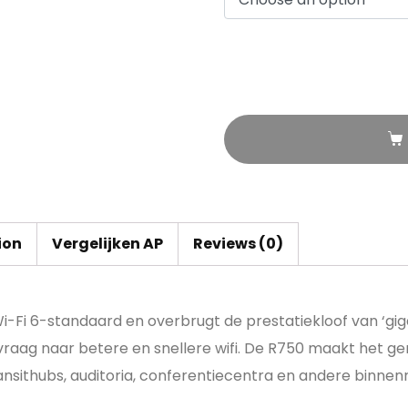
ion
Vergelijken AP
Reviews (0)
Fi 6-standaard en overbrugt de prestatiekloof van ‘gigabit
raag naar betere en snellere wifi. De R750 maakt het ge
ransithubs, auditoria, conferentiecentra en andere binne