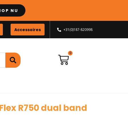
HOP NU
Accessoires
+31(0)187-820998
Flex R750 dual band