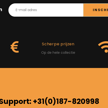
in
INSCH
Scherpe prijzen
Op de hele collectie
Support: +31(0)187-820998